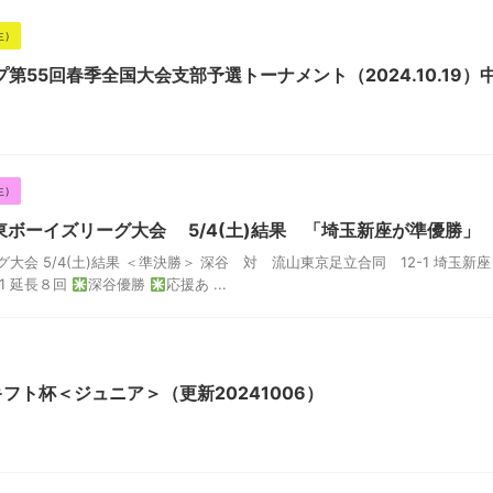
生）
第55回春季全国大会支部予選トーナメント（2024.10.19）
生）
東ボーイズリーグ大会 5/4(土)結果 「埼玉新座が準優勝」
大会 5/4(土)結果 ＜準決勝＞ 深谷 対 流山東京足立合同 12-1 埼玉新
1 延長８回
深谷優勝
応援あ ...
フト杯＜ジュニア＞（更新20241006）