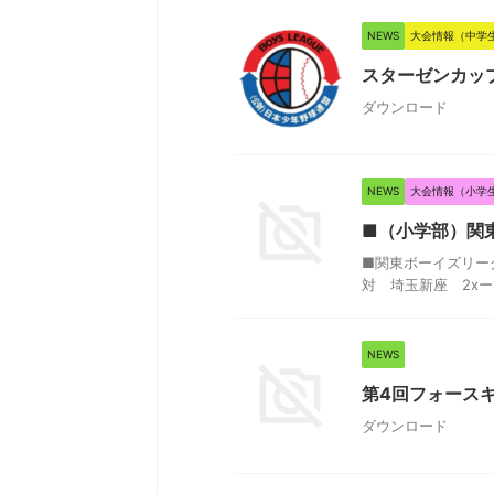
NEWS
大会情報（中学
スターゼンカップ
ダウンロード
NEWS
大会情報（小学
■（小学部）関
■関東ボーイズリーグ
対 埼玉新座 2xー
NEWS
第4回フォースキ
ダウンロード